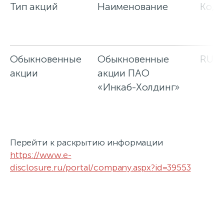
Тип акций
Наименование
Код I
Обыкновенные
Обыкновенные
RU00
акции
акции ПАО
«Инкаб-Холдинг»
Перейти к раскрытию информации
https://www.e-
disclosure.ru/portal/company.aspx?id=39553